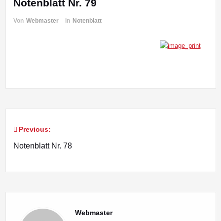
Notenblatt Nr. 79
Von
Webmaster
in
Notenblatt
Previous:
Beitragsnavigation
Notenblatt Nr. 78
Webmaster