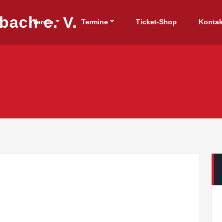
in Weilersbach e. V.
Verein
Termine
Ticket-Shop
Kontak