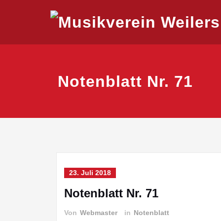
Skip
Musikvere
to
content
Notenblatt Nr. 71
23. Juli 2018
Notenblatt Nr. 71
Von
Webmaster
in
Notenblatt