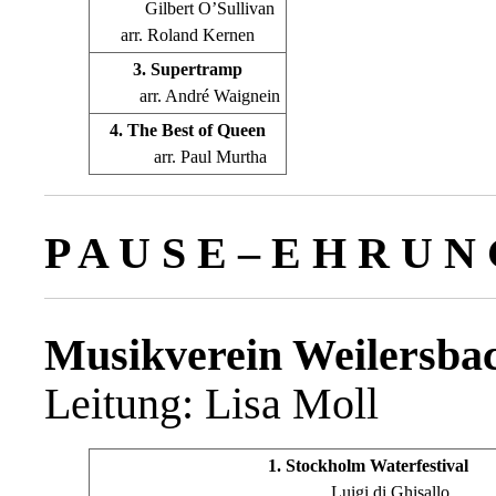
Gilbert O’Sullivan
arr. Roland Kernen
3. Supertramp
arr. André Waignein
4. The Best of Queen
arr. Paul Murtha
P A U S E – E H R U N
Musikverein Weilersbac
Leitung: Lisa Moll
1. Stockholm Waterfestival
Luigi di Ghisallo